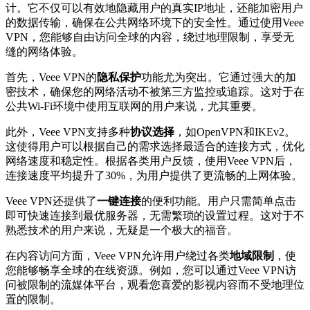
计。它不仅可以有效地隐藏用户的真实IP地址，还能加密用户
的数据传输，确保在公共网络环境下的安全性。通过使用Veee
VPN，您能够自由访问全球的内容，绕过地理限制，享受无
缝的网络体验。
首先，Veee VPN的
隐私保护
功能尤为突出。它通过强大的加
密技术，确保您的网络活动不被第三方监控或追踪。这对于在
公共Wi-Fi环境中使用互联网的用户来说，尤其重要。
此外，Veee VPN支持多种
协议选择
，如OpenVPN和IKEv2。
这使得用户可以根据自己的需求选择最适合的连接方式，优化
网络速度和稳定性。根据各类用户反馈，使用Veee VPN后，
连接速度平均提升了30%，为用户提供了更流畅的上网体验。
Veee VPN还提供了
一键连接
的便利功能。用户只需简单点击
即可快速连接到最优服务器，无需繁琐的设置过程。这对于不
熟悉技术的用户来说，无疑是一个极大的福音。
在内容访问方面，Veee VPN允许用户绕过各类
地域限制
，使
您能够畅享全球的在线资源。例如，您可以通过Veee VPN访
问被限制的流媒体平台，观看您喜爱的影视内容而不受地理位
置的限制。