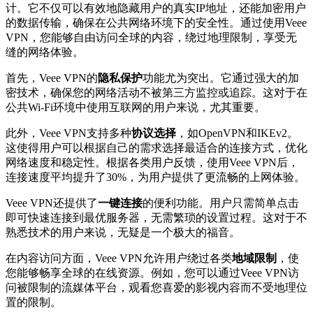
计。它不仅可以有效地隐藏用户的真实IP地址，还能加密用户
的数据传输，确保在公共网络环境下的安全性。通过使用Veee
VPN，您能够自由访问全球的内容，绕过地理限制，享受无
缝的网络体验。
首先，Veee VPN的
隐私保护
功能尤为突出。它通过强大的加
密技术，确保您的网络活动不被第三方监控或追踪。这对于在
公共Wi-Fi环境中使用互联网的用户来说，尤其重要。
此外，Veee VPN支持多种
协议选择
，如OpenVPN和IKEv2。
这使得用户可以根据自己的需求选择最适合的连接方式，优化
网络速度和稳定性。根据各类用户反馈，使用Veee VPN后，
连接速度平均提升了30%，为用户提供了更流畅的上网体验。
Veee VPN还提供了
一键连接
的便利功能。用户只需简单点击
即可快速连接到最优服务器，无需繁琐的设置过程。这对于不
熟悉技术的用户来说，无疑是一个极大的福音。
在内容访问方面，Veee VPN允许用户绕过各类
地域限制
，使
您能够畅享全球的在线资源。例如，您可以通过Veee VPN访
问被限制的流媒体平台，观看您喜爱的影视内容而不受地理位
置的限制。