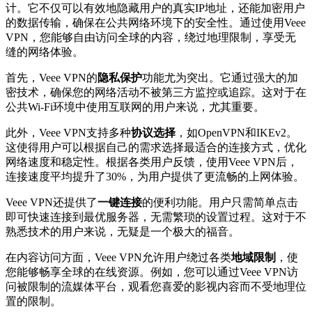
计。它不仅可以有效地隐藏用户的真实IP地址，还能加密用户
的数据传输，确保在公共网络环境下的安全性。通过使用Veee
VPN，您能够自由访问全球的内容，绕过地理限制，享受无
缝的网络体验。
首先，Veee VPN的
隐私保护
功能尤为突出。它通过强大的加
密技术，确保您的网络活动不被第三方监控或追踪。这对于在
公共Wi-Fi环境中使用互联网的用户来说，尤其重要。
此外，Veee VPN支持多种
协议选择
，如OpenVPN和IKEv2。
这使得用户可以根据自己的需求选择最适合的连接方式，优化
网络速度和稳定性。根据各类用户反馈，使用Veee VPN后，
连接速度平均提升了30%，为用户提供了更流畅的上网体验。
Veee VPN还提供了
一键连接
的便利功能。用户只需简单点击
即可快速连接到最优服务器，无需繁琐的设置过程。这对于不
熟悉技术的用户来说，无疑是一个极大的福音。
在内容访问方面，Veee VPN允许用户绕过各类
地域限制
，使
您能够畅享全球的在线资源。例如，您可以通过Veee VPN访
问被限制的流媒体平台，观看您喜爱的影视内容而不受地理位
置的限制。